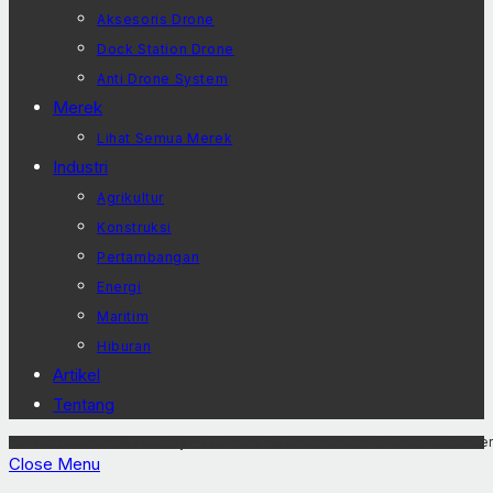
Aksesoris Drone
Dock Station Drone
Anti Drone System
Merek
Lihat Semua Merek
Industri
Agrikultur
Konstruksi
Pertambangan
Energi
Maritim
Hiburan
Artikel
Tentang
Pusatdrone.com © 2026 by PT.Daruma Asia Internasional is licensed unde
Close Menu