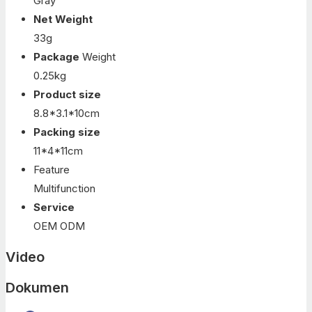
Gray
Net Weight
33g
Package
Weight
0.25kg
Product size
8.8*3.1*10cm
Packing size
11*4*11cm
Feature
Multifunction
Service
OEM ODM
Video
Dokumen