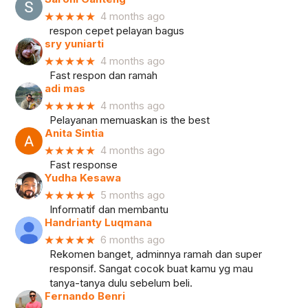
★★★★★
4 months ago
respon cepet pelayan bagus
sry yuniarti
★★★★★
4 months ago
Fast respon dan ramah
adi mas
★★★★★
4 months ago
Pelayanan memuaskan is the best
Anita Sintia
★★★★★
4 months ago
Fast response
Yudha Kesawa
★★★★★
5 months ago
Informatif dan membantu
Handrianty Luqmana
★★★★★
6 months ago
Rekomen banget, adminnya ramah dan super
responsif. Sangat cocok buat kamu yg mau
tanya-tanya dulu sebelum beli.
Fernando Benri