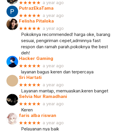
★★★★★
a year ago
PutrazEkaTama
★★★★★
a year ago
Felisha Pitaloka
★★★★★
a year ago
Pokoknya recommended! harga oke, barang
sesuai, pengiriman cepet,adminnya fast
respon dan ramah parah.pokoknya the best
deh!
Hacker Gaming
★★★★★
a year ago
layanan bagus keren dan terpercaya
Sri Hartati
★★★★★
a year ago
Layanan mantap, memuaskan.keren banget
Selvia Nur Ramadhani
★★★★★
a year ago
Keren
faris alba riswan
★★★★★
a year ago
Pelayanan nya baik