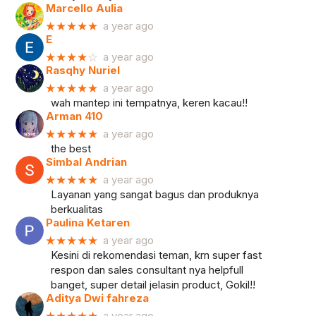
Marcello Aulia
★★★★★
a year ago
E
★★★★
☆
a year ago
Rasqhy Nuriel
★★★★★
a year ago
wah mantep ini tempatnya, keren kacau!!
Arman 410
★★★★★
a year ago
the best
Simbal Andrian
★★★★★
a year ago
Layanan yang sangat bagus dan produknya
berkualitas
Paulina Ketaren
★★★★★
a year ago
Kesini di rekomendasi teman, krn super fast
respon dan sales consultant nya helpfull
banget, super detail jelasin product, Gokil!!
Aditya Dwi fahreza
a year ago