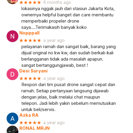
★★★★★
6 months ago
lokasinya nggak jauh dari stasiun Jakarta Kota,
ownernya helpful banget dan care membantu
memperbaiki propeler drone
saya....Terimakasih banyak koko
Nopppall
★★★★★
a year ago
pelayanan ramah dan sangat baik, barang yang
dijual original no kw kw, dan sudah berkali-kali
berlangganan tidak ada masalah apapun.
sangat bertanggungjawab, best !
Desi Suryani
★★★★★
a year ago
Respon dari tim pusat drone sangat cepat dan
ramah. Setiap pertanyaan langsung dijawab
dengan jelas, baik melalui chat maupun
telepon. Jadi lebih yakin sebelum memutuskan
untuk beli/servis.
Azka RA
★★★★★
a year ago
RONAL MRJN