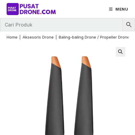
Skip
MENU
to
content
Home
|
Aksesoris Drone
|
Baling-baling Drone / Propeller Drone
|