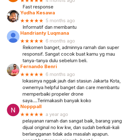
★★★★★
4 months ago
Fast response
Yudha Kesawa
★★★★★
5 months ago
Informatif dan membantu
Handrianty Luqmana
★★★★★
6 months ago
Rekomen banget, adminnya ramah dan super
responsif. Sangat cocok buat kamu yg mau
tanya-tanya dulu sebelum beli.
Fernando Benri
★★★★★
6 months ago
lokasinya nggak jauh dari stasiun Jakarta Kota,
ownernya helpful banget dan care membantu
memperbaiki propeler drone
saya....Terimakasih banyak koko
Nopppall
★★★★★
a year ago
pelayanan ramah dan sangat baik, barang yang
dijual original no kw kw, dan sudah berkali-kali
berlangganan tidak ada masalah apapun.