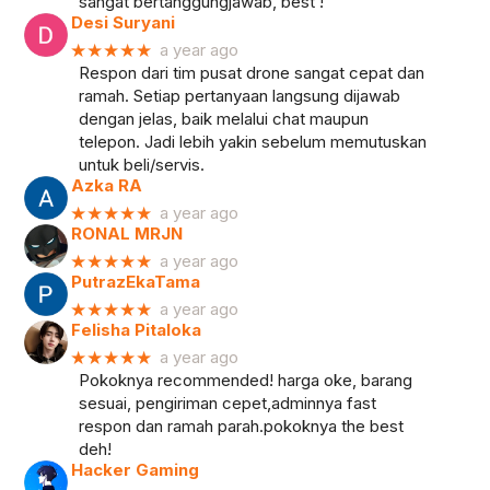
sangat bertanggungjawab, best !
Desi Suryani
★★★★★
a year ago
Respon dari tim pusat drone sangat cepat dan
ramah. Setiap pertanyaan langsung dijawab
dengan jelas, baik melalui chat maupun
telepon. Jadi lebih yakin sebelum memutuskan
untuk beli/servis.
Azka RA
★★★★★
a year ago
RONAL MRJN
★★★★★
a year ago
PutrazEkaTama
★★★★★
a year ago
Felisha Pitaloka
★★★★★
a year ago
Pokoknya recommended! harga oke, barang
sesuai, pengiriman cepet,adminnya fast
respon dan ramah parah.pokoknya the best
deh!
Hacker Gaming