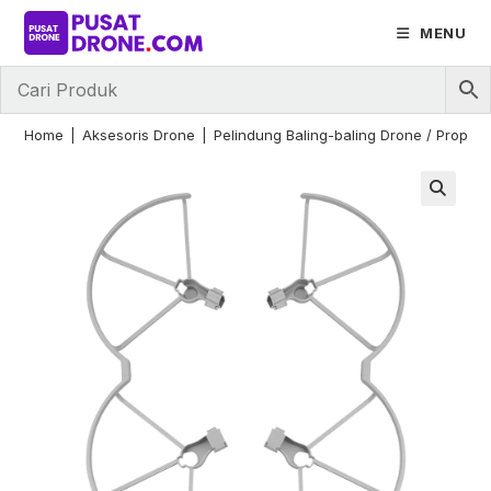
Skip
MENU
to
content
Home
|
Aksesoris Drone
|
Pelindung Baling-baling Drone / Propell