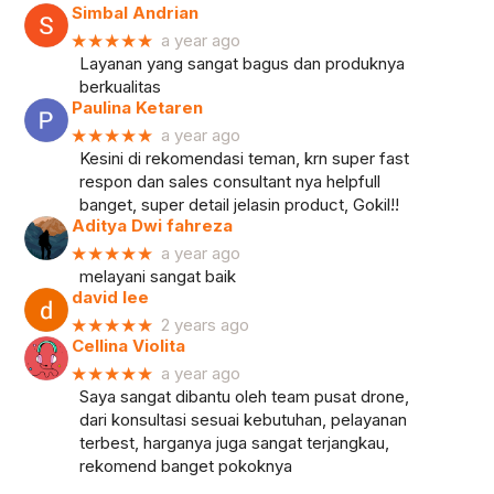
Simbal Andrian
★★★★★
a year ago
Layanan yang sangat bagus dan produknya
berkualitas
Paulina Ketaren
★★★★★
a year ago
Kesini di rekomendasi teman, krn super fast
respon dan sales consultant nya helpfull
banget, super detail jelasin product, Gokil!!
Aditya Dwi fahreza
★★★★★
a year ago
melayani sangat baik
david lee
★★★★★
2 years ago
Cellina Violita
★★★★★
a year ago
Saya sangat dibantu oleh team pusat drone,
dari konsultasi sesuai kebutuhan, pelayanan
terbest, harganya juga sangat terjangkau,
rekomend banget pokoknya