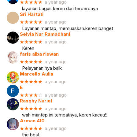
★★★★★
a year ago
layanan bagus keren dan terpercaya
Sri Hartati
★★★★★
a year ago
Layanan mantap, memuaskan.keren banget
Selvia Nur Ramadhani
★★★★★
a year ago
Keren
faris alba riswan
★★★★★
a year ago
Pelayanan nya baik
Marcello Aulia
★★★★★
a year ago
E
★★★★
☆
a year ago
Rasqhy Nuriel
★★★★★
a year ago
wah mantep ini tempatnya, keren kacau!!
Arman 410
★★★★★
a year ago
the best